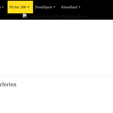
s
Fit bis 100
TrendSport
Abendlauf
rferien