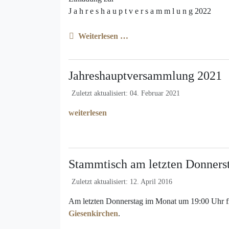
J a h r e s h a u p t v e r s a m m l u n g 2022
Weiterlesen …
Jahreshauptversammlung 2021
Zuletzt aktualisiert: 04. Februar 2021
weiterlesen
Stammtisch am letzten Donners
Zuletzt aktualisiert: 12. April 2016
Am letzten Donnerstag im Monat um 19:00 Uhr find
Giesenkirchen
.