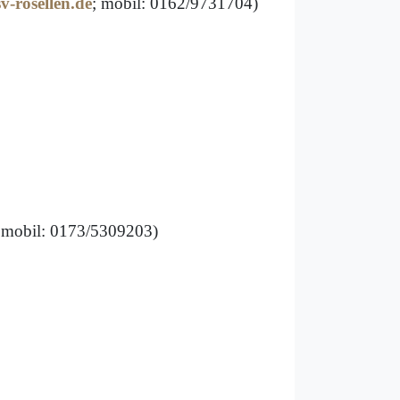
-rosellen.de
; mobil: 0162/9731704)
mobil: 0173/5309203)