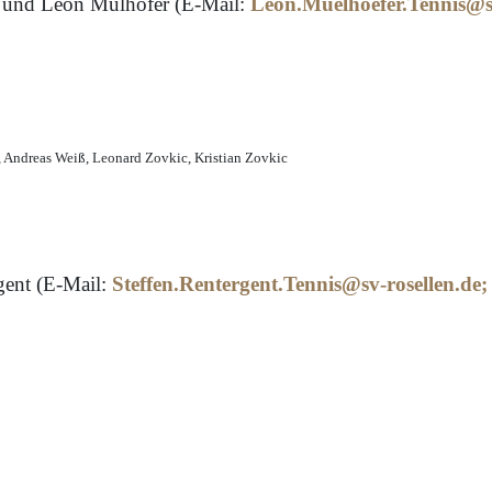
 und Leon Mülhöfer (E-Mail:
Leon.Muelhoefer.Tennis@sv
, Andreas Weiß, Leonard Zovkic, Kristian Zovkic
gent (E-Mail:
Steffen.Rentergent.Tennis@sv-rosellen.de
;