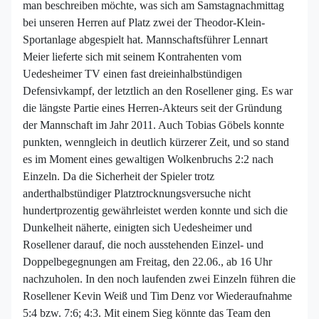
man beschreiben möchte, was sich am Samstagnachmittag
bei unseren Herren auf Platz zwei der Theodor-Klein-
Sportanlage abgespielt hat. Mannschaftsführer Lennart
Meier lieferte sich mit seinem Kontrahenten vom
Uedesheimer TV einen fast dreieinhalbstündigen
Defensivkampf, der letztlich an den Rosellener ging. Es war
die längste Partie eines Herren-Akteurs seit der Gründung
der Mannschaft im Jahr 2011. Auch Tobias Göbels konnte
punkten, wenngleich in deutlich kürzerer Zeit, und so stand
es im Moment eines gewaltigen Wolkenbruchs 2:2 nach
Einzeln. Da die Sicherheit der Spieler trotz
anderthalbstündiger Platztrocknungsversuche nicht
hundertprozentig gewährleistet werden konnte und sich die
Dunkelheit näherte, einigten sich Uedesheimer und
Rosellener darauf, die noch ausstehenden Einzel- und
Doppelbegegnungen am Freitag, den 22.06., ab 16 Uhr
nachzuholen. In den noch laufenden zwei Einzeln führen die
Rosellener Kevin Weiß und Tim Denz vor Wiederaufnahme
5:4 bzw. 7:6; 4:3. Mit einem Sieg könnte das Team den