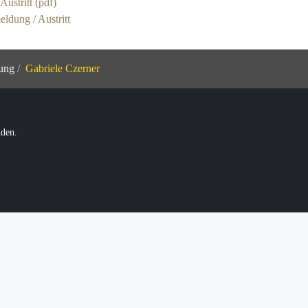
ustritt (pdf)
ldung / Austritt
tung
Gabriele Czerner
üden.