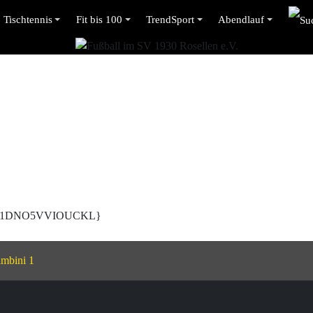
Tischtennis
Fit bis 100
TrendSport
Abendlauf
VUM1DNO5VVIOUCKL}
mbini 1