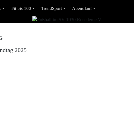
s
Fit bis 100
TrendSport
Abendlauf
G
endtag 2025