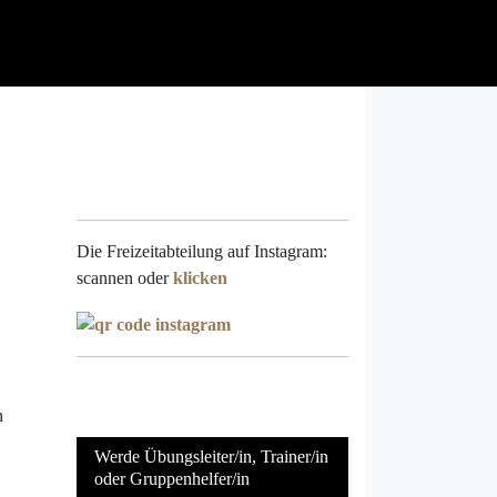
Die Freizeitabteilung auf Instagram:
scannen oder
klicken
n
Werde Übungsleiter/in, Trainer/in
oder Gruppenhelfer/in