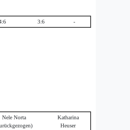
4:6
3:6
-
Nele Norta
Katharina
zurückgezogen)
Heuser