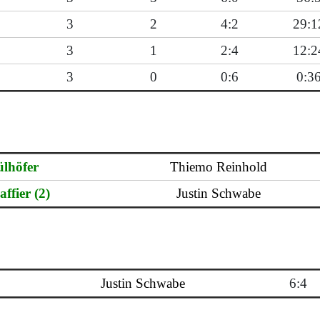
3
2
4:2
29:1
3
1
2:4
12:2
3
0
0:6
0:3
lhöfer
Thiemo Reinhold
ffier (2)
Justin Schwabe
Justin Schwabe
6:4