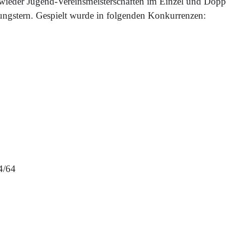
ieder Jugend-Vereinsmeisterschaften im Einzel und Doppel
gstern. Gespielt wurde in folgenden Konkurrenzen:
4/64