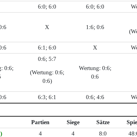
6:0; 6:0
6:0; 6:0
We
0:6
X
1:6; 0:6
(We
0:6
6:1; 6:0
X
We
0:6; 5:7
: 0:6;
Wertung: 0:6;
(Wertung: 0:6;
6
0:6
0:6)
0:6
6:3; 6:1
0:6; 4:6
We
Partien
Siege
Sätze
Spie
)
4
4
8:0
48: