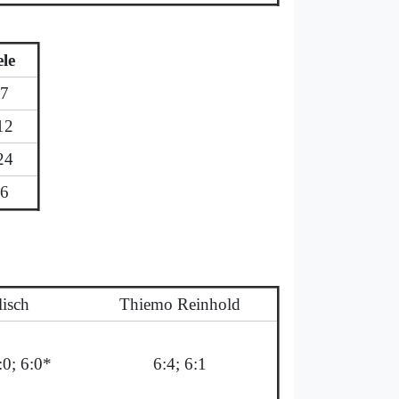
ele
:7
12
24
36
lisch
Thiemo Reinhold
:0; 6:0*
6:4; 6:1