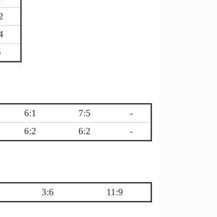
2
4
6
6:1
7:5
-
6:2
6:2
-
3:6
11:9