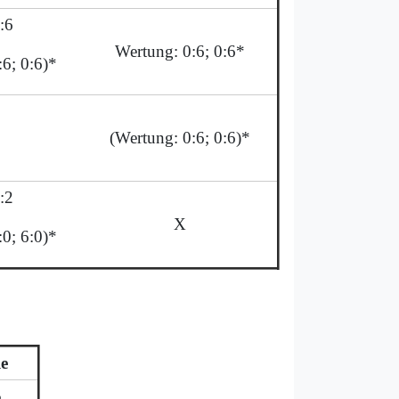
:6
Wertung: 0:6; 0:6*
:6; 0:6)*
(Wertung: 0:6; 0:6)*
:2
X
:0; 6:0)*
le
5