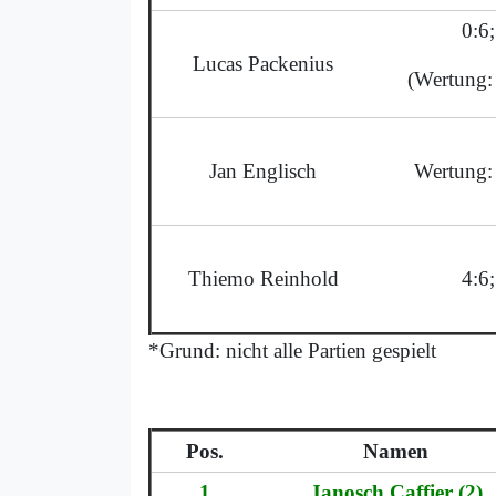
0:6;
Lucas Packenius
(Wertung: 
Jan Englisch
Wertung: 
Thiemo Reinhold
4:6;
*Grund: nicht alle Partien gespielt
Pos.
Namen
1
Janosch Caffier (2)