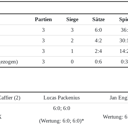
Partien
Siege
Sätze
Spi
3
3
6:0
36
3
2
4:2
30:
3
1
2:4
14:
gezogen)
3
0
0:6
0:
affier (2)
Lucas Packenius
Jan Eng
6:0; 6:0
X
Wertung: 6
(Wertung: 6:0; 6:0)*