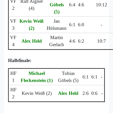
VF
Ralf Aigner
Göbels
6:4
4:6
10:12
2
(4)
(5)
VF
Kevin Weiß
Jan
6:1
6:0
-
3
(2)
Hülsmann
VF
Martin
Alex Held
4:6
6:2
10:7
4
Gerlach
Halbfinale:
HF
Michael
Tobias
6:1
6:1
-
1
Fleckenstein (1)
Göbels (5)
HF
Kevin Weiß (2)
Alex Held
2:6
0:6
-
2