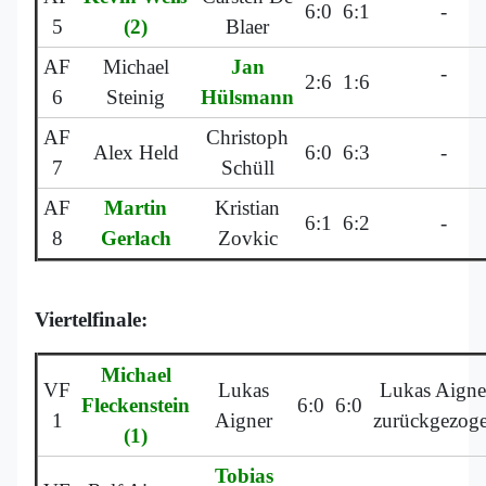
6:0
6:1
-
5
(2)
Blaer
AF
Michael
Jan
-
2:6
1:6
6
Steinig
Hülsmann
AF
Christoph
Alex Held
6:0
6:3
-
7
Schüll
AF
Martin
Kristian
6:1
6:2
-
8
Gerlach
Zovkic
Viertelfinale:
Michael
VF
Lukas
Lukas Aigne
Fleckenstein
6:0
6:0
1
Aigner
zurückgezog
(1)
Tobias