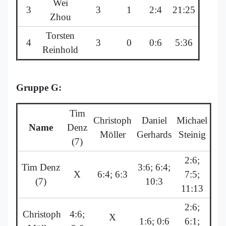
Wei
3
3
1
2:4
21:25
Zhou
Torsten
4
3
0
0:6
5:36
Reinhold
Gruppe G:
Tim
Christoph
Daniel
Michael
Name
Denz
Möller
Gerhards
Steinig
(7)
2:6;
Tim Denz
3:6; 6:4;
X
6:4; 6:3
7:5;
(7)
10:3
11:13
2:6;
Christoph
4:6;
X
1:6; 0:6
6:1;