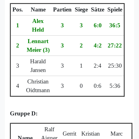
Pos.
Name
Partien
Siege
Sätze
Spiele
Alex
1
3
3
6:0
36:5
Held
Lennart
2
3
2
4:2
27:22
Meier (3)
Harald
3
3
1
2:4
25:30
Jansen
Christian
4
3
0
0:6
5:36
Oidtmann
Gruppe D:
Ralf
Gerrit
Kristian
Marc
Name
Aigner