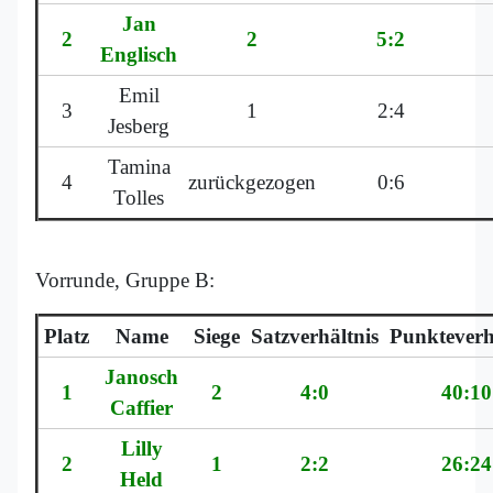
Jan
2
2
5:2
Englisch
Emil
3
1
2:4
Jesberg
Tamina
4
zurückgezogen
0:6
Tolles
Vorrunde, Gruppe B:
Platz
Name
Siege
Satzverhältnis
Punkteverh
Janosch
1
2
4:0
40:10
Caffier
Lilly
2
1
2:2
26:24
Held