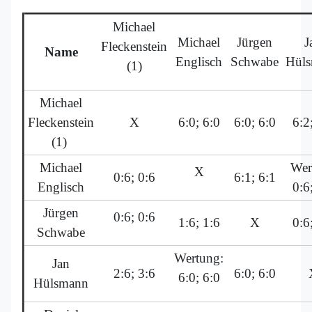
Michael
Michael
Jürgen
J
Fleckenstein
Name
Englisch
Schwabe
Hül
(1)
Michael
Fleckenstein
X
6:0; 6:0
6:0; 6:0
6:2
(1)
Michael
Wer
X
0:6; 0:6
6:1; 6:1
Englisch
0:6
Jürgen
0:6; 0:6
1:6; 1:6
X
0:6
Schwabe
Wertung:
Jan
2:6; 3:6
6:0; 6:0
6:0; 6:0
Hülsmann