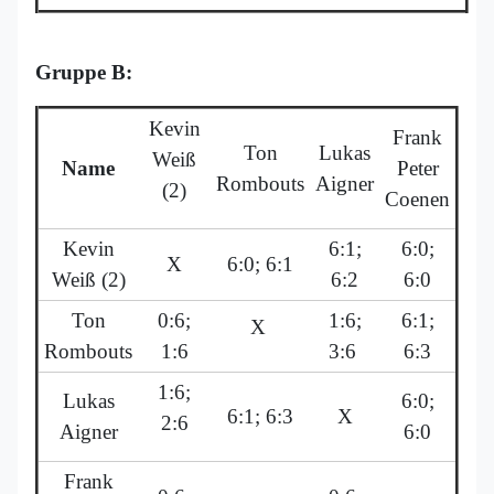
Gruppe B:
Kevin
Frank
Ton
Lukas
Weiß
Name
Peter
Rombouts
Aigner
(2)
Coenen
Kevin
6:1;
6:0;
X
6:0; 6:1
Weiß (2)
6:2
6:0
Ton
0:6;
1:6;
6:1;
X
Rombouts
1:6
3:6
6:3
1:6;
Lukas
6:0;
6:1; 6:3
X
2:6
Aigner
6:0
Frank