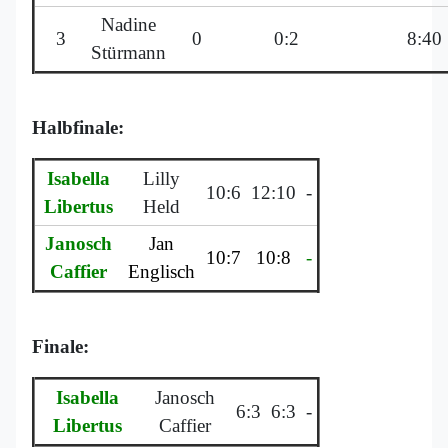
Nadine
3
0
0:2
8:40
Stürmann
Halbfinale:
Isabella
Lilly
10:6
12:10
-
Libertus
Held
Janosch
Jan
10:7
10:8
-
Caffier
Englisch
Finale:
Isabella
Janosch
6:3
6:3
-
Libertus
Caffier