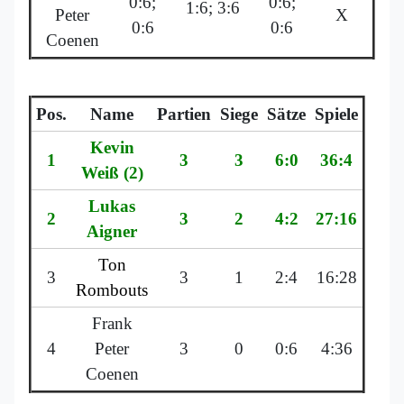
0:6;
0:6;
1:6; 3:6
Peter
X
0:6
0:6
Coenen
Pos.
Name
Partien
Siege
Sätze
Spiele
Kevin
1
3
3
6:0
36:4
Weiß (2)
Lukas
2
3
2
4:2
27:16
Aigner
Ton
3
3
1
2:4
16:28
Rombouts
Frank
4
Peter
3
0
0:6
4:36
Coenen