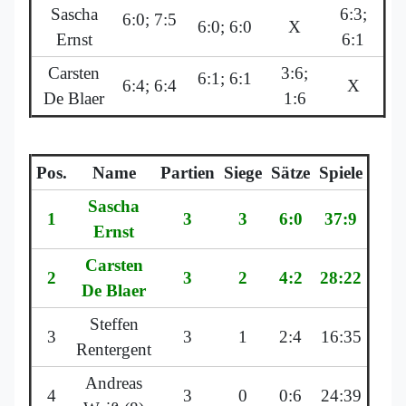
Sascha
6:3;
6:0; 7:5
6:0; 6:0
X
Ernst
6:1
Carsten
3:6;
6:1; 6:1
6:4; 6:4
X
De Blaer
1:6
Pos.
Name
Partien
Siege
Sätze
Spiele
Sascha
1
3
3
6:0
37:9
Ernst
Carsten
2
3
2
4:2
28:22
De Blaer
Steffen
3
3
1
2:4
16:35
Rentergent
Andreas
4
3
0
0:6
24:39