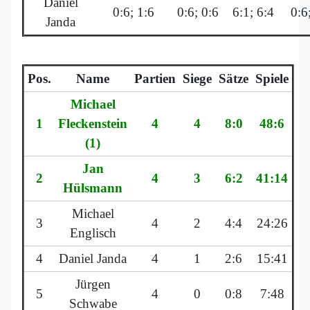
Daniel
0:6; 1:6
0:6; 0:6
6:1; 6:4
0:6
Janda
Pos.
Name
Partien
Siege
Sätze
Spiele
Michael
1
Fleckenstein
4
4
8:0
48:6
(1)
Jan
2
4
3
6:2
41:14
Hülsmann
Michael
3
4
2
4:4
24:26
Englisch
4
Daniel Janda
4
1
2:6
15:41
Jürgen
5
4
0
0:8
7:48
Schwabe