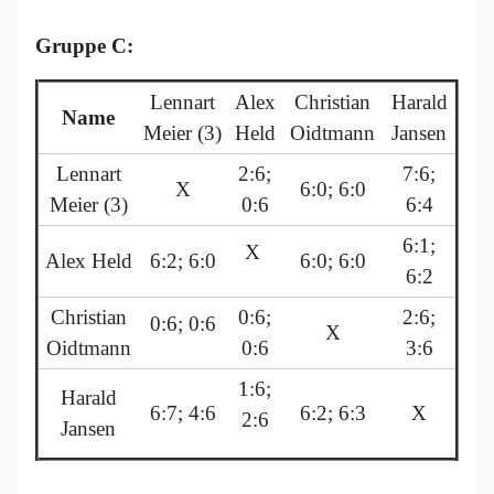
Gruppe C:
Lennart
Alex
Christian
Harald
Name
Meier (3)
Held
Oidtmann
Jansen
Lennart
2:6;
7:6;
X
6:0; 6:0
Meier (3)
0:6
6:4
6:1;
X
Alex Held
6:2; 6:0
6:0; 6:0
6:2
Christian
0:6;
2:6;
0:6; 0:6
X
Oidtmann
0:6
3:6
1:6;
Harald
6:7; 4:6
6:2; 6:3
X
2:6
Jansen