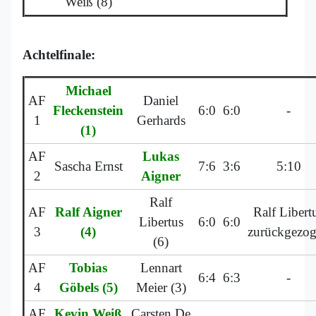
Weiß (8)
Achtelfinale:
Michael
AF
Daniel
Fleckenstein
6:0
6:0
-
1
Gerhards
(1)
AF
Lukas
Sascha Ernst
7:6
3:6
5:10
2
Aigner
Ralf
AF
Ralf Aigner
Ralf Libert
Libertus
6:0
6:0
3
(4)
zurückgezo
(6)
AF
Tobias
Lennart
6:4
6:3
-
4
Göbels (5)
Meier (3)
AF
Kevin Weiß
Carsten De