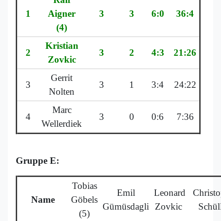
1
Aigner
3
3
6:0
36:4
(4)
Kristian
2
3
2
4:3
21:26
Zovkic
Gerrit
3
3
1
3:4
24:22
Nolten
Marc
4
3
0
0:6
7:36
Wellerdiek
Gruppe E:
Tobias
Emil
Leonard
Christ
Name
Göbels
Gümüsdagli
Zovkic
Schül
(5)