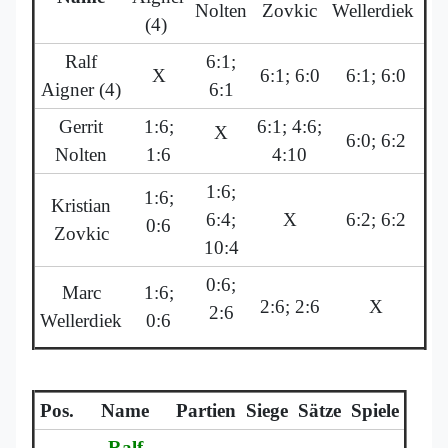
Nolten
Zovkic
Wellerdiek
(4)
Ralf
6:1;
X
6:1; 6:0
6:1; 6:0
Aigner (4)
6:1
Gerrit
1:6;
6:1; 4:6;
X
6:0; 6:2
Nolten
1:6
4:10
1:6;
1:6;
Kristian
6:4;
X
6:2; 6:2
0:6
Zovkic
10:4
0:6;
Marc
1:6;
2:6; 2:6
X
2:6
Wellerdiek
0:6
Pos.
Name
Partien
Siege
Sätze
Spiele
Ralf