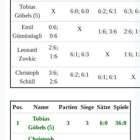
Tobias
X
6:0; 6:0
6:2; 6:1
6:3; 6
Göbels (5)
Emil
0:6;
X
1:6; 3:6
2:6; 1
Gümüsdagli
0:6
2:6;
Leonard
6:1; 6:3
X
1:6; 1
1:6
Zovkic
Christoph
3:6;
6:2; 6:1
6:1; 6:1
X
Schüll
2:6
Pos.
Name
Partien
Siege
Sätze
Spiele
Tobias
1
3
3
6:0
36:8
Göbels (5)
Christoph