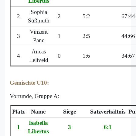
Libertus
Sophia
2
2
5:2
67:44
Süßmuth
Vinzent
3
1
2:5
44:66
Pane
Aneas
4
0
1:6
34:67
Leliveld
Gemischte U10:
Vorrunde, Gruppe A:
Platz
Name
Siege
Satzverhältnis
Pu
Isabella
1
3
6:1
Libertus