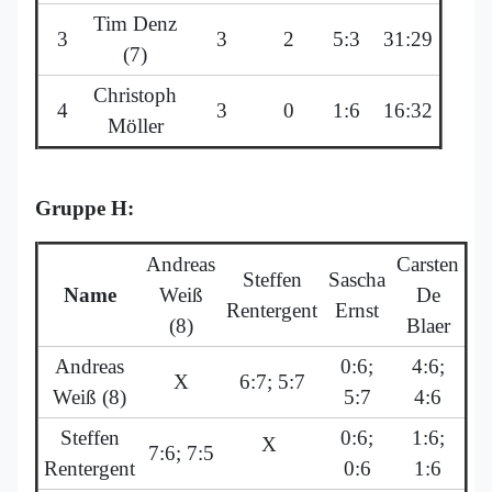
Tim Denz
3
3
2
5:3
31:29
(7)
Christoph
4
3
0
1:6
16:32
Möller
Gruppe H:
Andreas
Carsten
Steffen
Sascha
Name
Weiß
De
Rentergent
Ernst
(8)
Blaer
Andreas
0:6;
4:6;
X
6:7; 5:7
Weiß (8)
5:7
4:6
Steffen
0:6;
1:6;
X
7:6; 7:5
Rentergent
0:6
1:6