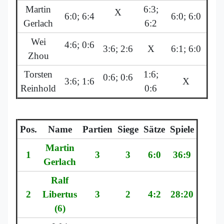
Martin
6:3;
X
6:0; 6:4
6:0; 6:0
Gerlach
6:2
Wei
4:6; 0:6
3:6; 2:6
X
6:1; 6:0
Zhou
Torsten
1:6;
0:6; 0:6
3:6; 1:6
X
Reinhold
0:6
Pos.
Name
Partien
Siege
Sätze
Spiele
Martin
1
3
3
6:0
36:9
Gerlach
Ralf
2
Libertus
3
2
4:2
28:20
(6)