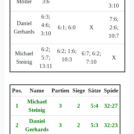
Möller
3:6
3:10
6:3;
7:6;
Daniel
4:6;
6:1; 6:0
X
2:6;
Gerhards
3:10
10:7
6:2;
6:2; 1:6;
Michael
6:7; 6:2;
5:7;
X
10:3
Steinig
7:10
13:11
Pos.
Name
Partien
Siege
Sätze
Spiele
Michael
1
3
2
5:4
32:27
Steinig
Daniel
2
3
2
5:3
32:23
Gerhards