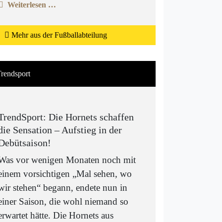
Weiterlesen …
Mehr aus der Fußballabteilung
rendsport
TrendSport: Die Hornets schaffen
die Sensation – Aufstieg in der
Debütsaison!
Was vor wenigen Monaten noch mit
einem vorsichtigen „Mal sehen, wo
wir stehen“ begann, endete nun in
einer Saison, die wohl niemand so
erwartet hätte. Die Hornets aus