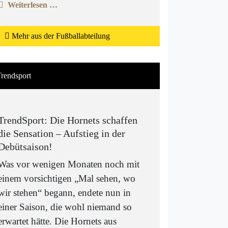
Weiterlesen …
Mehr aus der Fußballabteilung
rendsport
TrendSport: Die Hornets schaffen
die Sensation – Aufstieg in der
Debütsaison!
Was vor wenigen Monaten noch mit
einem vorsichtigen „Mal sehen, wo
wir stehen“ begann, endete nun in
einer Saison, die wohl niemand so
erwartet hätte. Die Hornets aus